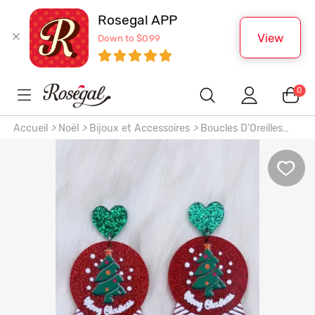
Rosegal APP
View
Down to $0.99
0
Accueil
>
Noël
>
Bijoux et Accessoires
>
Boucles D'Oreilles
Pendantes en Forme D'Badge et Sapin de Noël