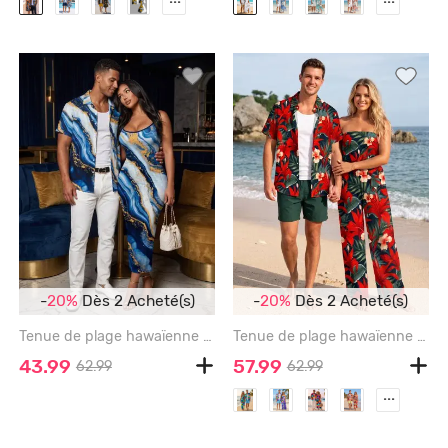
-
20%
Dès 2 Acheté(s)
-
20%
Dès 2 Acheté(s)
Tenue de plage hawaïenne assortie pour couples à imprimé rayures marbrées - DEEP BLUE
Tenue de plage hawaïenne assortie pour couple avec imprimé fleurs et feuilles tropicales - RED
43.99
57.99
62.99
62.99
...