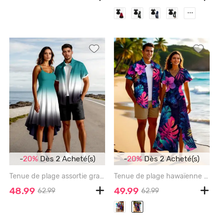
...
-
20%
Dès 2 Acheté(s)
-
20%
Dès 2 Acheté(s)
Tenue de plage assortie grande taille à imprimé colorblock ombré pour couples - GREEN
Tenue de plage hawaïenne assortie grande taille à imprimé feuilles tropicales et fleurs d'hibiscus pour couples - SKY BLUE
48.99
49.99
62.99
62.99