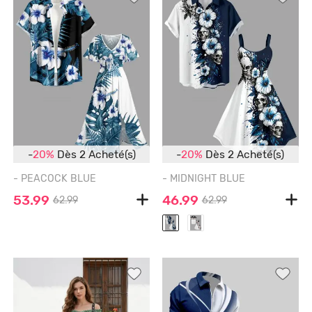
-
20%
Dès 2 Acheté(s)
-
20%
Dès 2 Acheté(s)
- PEACOCK BLUE
- MIDNIGHT BLUE
53.99
46.99
62.99
62.99