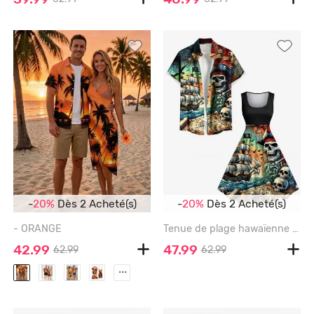
-
20%
Dès 2 Acheté(s)
-
20%
Dès 2 Acheté(s)
- ORANGE
Tenue de plage hawaïenne assortie grande taille, motif crânes, bateau pirate, vagues, croisière, pour couples - BLACK
42.99
47.99
62.99
62.99
...