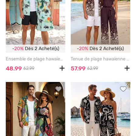
-
20%
Dès 2 Acheté(s)
-
20%
Dès 2 Acheté(s)
Ensemble de plage hawaïen assorti pour couples avec motif cocotier, dinosaure et soleil - LIGHT GREEN
Tenue de plage hawaïenne assortie pour couple avec imprimé ethnique fleurs et plantes - DEEP BROWN
48.99
57.99
62.99
62.99