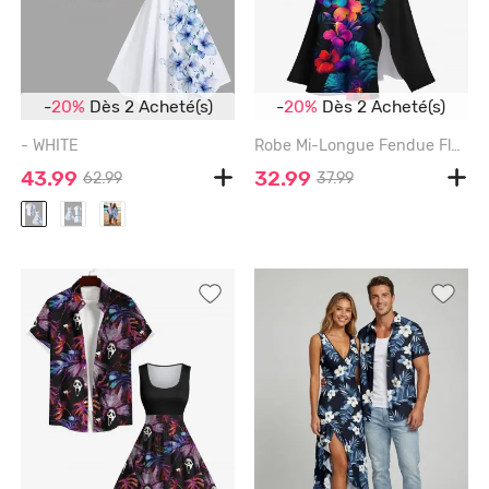
-
20%
Dès 2 Acheté(s)
-
20%
Dès 2 Acheté(s)
- WHITE
Robe Mi-Longue Fendue Fleur D'Hibiscus et Feuille Tropicale Imprimées de Grande Taille - BLACK - 3X
43.99
32.99
62.99
37.99