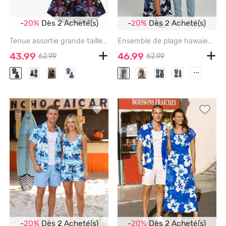
-
20%
Dès 2 Acheté(s)
-
20%
Dès 2 Acheté(s)
Tenue assortie grande taille à imprimé fantôme et feuilles tropicales pour Halloween, pour couples - BLACK
Ensemble de plage hawaïen assorti grande taille à imprimé feuilles d'hibiscus pour couples - DEEP BLUE
43.99
46.99
62.99
62.99
...
-
20%
Dès 2 Acheté(s)
-
20%
Dès 2 Acheté(s)