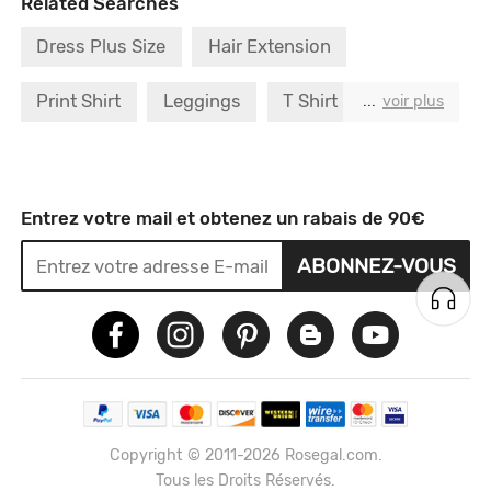
Related Searches
Dress Plus Size
Hair Extension
Print Shirt
Leggings
T Shirt
Rose
...
voir plus
Correcteur
Orange
Dark
32
Entrez votre mail et obtenez un rabais de 90€
ABONNEZ-VOUS
Copyright © 2011-2026 Rosegal.com.
Tous les Droits Réservés.