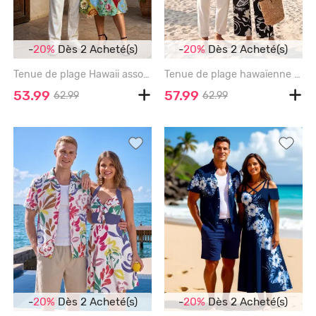
-
20%
Dès 2 Acheté(s)
-
20%
Dès 2 Acheté(s)
Tenue de plage Hawaii assortie à imprimé floral colorblock pour couples - MULTI
Tenue de plage hawaïenne assortie pour couples - Motif cocotier, soleil et voilier - BLACK
53.99
57.99
62.99
62.99
-
20%
Dès 2 Acheté(s)
-
20%
Dès 2 Acheté(s)