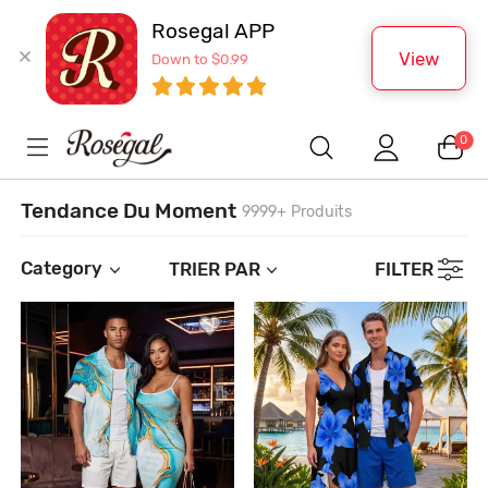
Rosegal APP
View
Down to $0.99
0
Tendance Du Moment
9999+ Produits
Category
TRIER PAR
FILTER