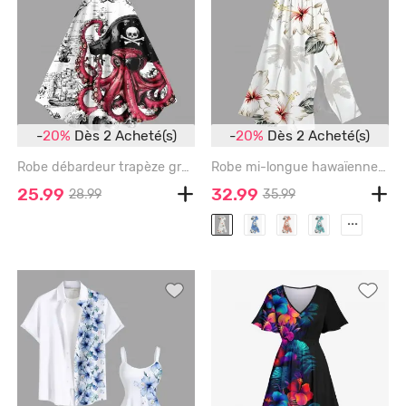
-
20%
Dès 2 Acheté(s)
-
20%
Dès 2 Acheté(s)
Robe débardeur trapèze grande taille à imprimé tête de mort, pieuvre, pirate, voilier, croisière hawaïenne - WHITE - XXS
Robe mi-longue hawaïenne grande taille à imprimé feuilles de cocotier et fleurs - WHITE - 1X
25.99
32.99
28.99
35.99
...