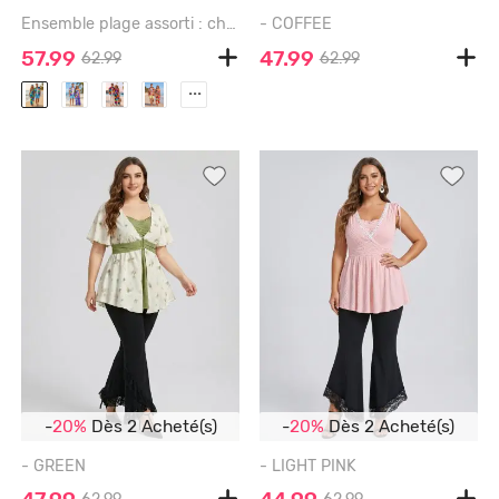
Ensemble plage assorti : chemise hawaïenne et combinaison imprimé tie-dye cocotier pour couples - GREEN
- COFFEE
57.99
47.99
62.99
62.99
...
-
20%
Dès 2 Acheté(s)
-
20%
Dès 2 Acheté(s)
- GREEN
- LIGHT PINK