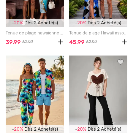
-
20%
Dès 2 Acheté(s)
-
20%
Dès 2 Acheté(s)
Tenue de plage hawaïenne assortie imprimé marbré pour couples - TURQUOISE
Tenue de plage Hawaii assortie à imprimé fleuri pour couple - BLUE
39.99
45.99
62.99
62.99
-
20%
Dès 2 Acheté(s)
-
20%
Dès 2 Acheté(s)