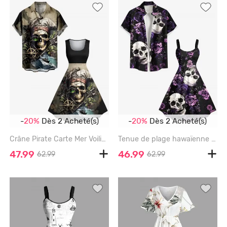
-
20%
Dès 2 Acheté(s)
-
20%
Dès 2 Acheté(s)
Crâne Pirate Carte Mer Voilier Boussole Imprimé Grande Taille Assortie Hawaï Croisière Plage Tenue Pour Couple - BLACK
Tenue de plage hawaïenne assortie grande taille à imprimé tête de mort et roses pour couples - BLACK
47.99
46.99
62.99
62.99