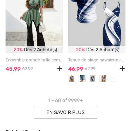
-
20%
Dès 2 Acheté(s)
-
20%
Dès 2 Acheté(s)
Ensemble grande taille composé d'un t-shirt à imprimé papillon, d'un pantalon évasé à volants et poches lacées - LIGHT GREEN
Tenue de plage hawaïenne assortie grande taille à imprimé faisceau lumineux ombré pour couples - NAVY BLUE
45.99
46.99
62.99
62.99
...
1 - 60
of 9999+
EN SAVOIR PLUS