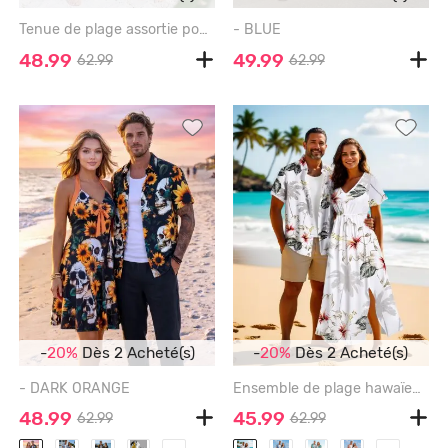
Tenue de plage assortie pour couples : chemise hawaïenne et combinaison courte motif cocotier et mer - BLUE
- BLUE
48.99
49.99
62.99
62.99
-
20%
Dès 2 Acheté(s)
-
20%
Dès 2 Acheté(s)
- DARK ORANGE
Ensemble de plage hawaïen assorti grande taille à imprimé feuilles et fleurs d'hibiscus et cocotiers pour couples - WHITE
48.99
45.99
62.99
62.99
...
...