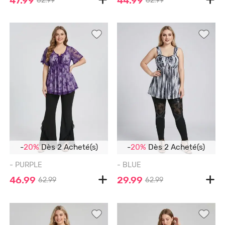
47.99
44.99
62.99
62.99
-
20%
Dès 2 Acheté(s)
-
20%
Dès 2 Acheté(s)
- PURPLE
- BLUE
46.99
29.99
62.99
62.99