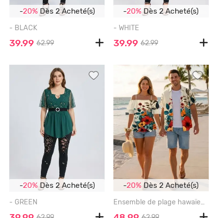
-
20%
Dès 2 Acheté(s)
-
20%
Dès 2 Acheté(s)
- BLACK
- WHITE
39.99
39.99
62.99
62.99
-
20%
Dès 2 Acheté(s)
-
20%
Dès 2 Acheté(s)
- GREEN
Ensemble de plage hawaïen assorti grande taille à imprimé fleurs et feuilles pour couples - LIGHT COFFEE
39.99
48.99
62.99
62.99