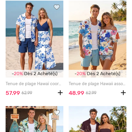
-
20%
Dès 2 Acheté(s)
-
20%
Dès 2 Acheté(s)
Tenue de plage Hawaï coordonnée pour couples - Impression fleurs d'hibiscus et feuilles tropicales - BLUE
Tenue de plage Hawaii assortie pour couples - Imprimé feuilles fleuries - BLUE
57.99
48.99
62.99
62.99