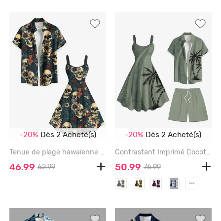
-
20%
Dès 2 Acheté(s)
-
20%
Dès 2 Acheté(s)
Tenue de plage hawaïenne assortie grande taille à imprimé tête de mort et fleurs pour couples - DEEP GREEN
Contrastant Imprimé Cocotier et Feuilles Grande Taille pour la Plage - DEEP GREEN
46.99
50.99
62.99
76.99
...