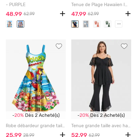
- PURPLE
Tenue de Plage Hawaiien Imprimé Fleurs et Feuilles Tropicales Grande Taille pour Couples - MIDNIGHT BLUE
48.99
47.99
62.99
62.99
...
-
20%
Dès 2 Acheté(s)
-
20%
Dès 2 Acheté(s)
Robe débardeur grande taille imprimée cocotiers, hibiscus, perroquets et paysage marin, style hawaïen - SKY BLUE - S
Tenue grande taille avec haut croisé à manches brodées en jacquard de dentelle fleurie et pantalon évasé taille haute - BLACK
25.99
52.99
28.99
62.99