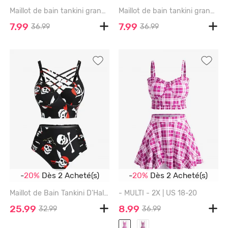
Maillot de bain tankini grande taille à empiècements en dentelle et jambes courtes, style blouson double. - LIGHT PINK - 1X | US 14-16
Maillot de bain tankini grande taille à imprimé pétales de fleurs, coupe shorty (bretelles réglables) - BLACK - 1X | US 14-16
7.99
7.99
36.99
36.99
-
20%
Dès 2 Acheté(s)
-
20%
Dès 2 Acheté(s)
Maillot de Bain Tankini D'Halloween Crâne Squelette Pirate Imprimés de Grande Taille en Treillis - BLACK - 1X | US 14-16
- MULTI - 2X | US 18-20
25.99
8.99
32.99
36.99