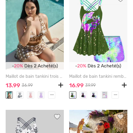
-
20%
Dès 2 Acheté(s)
-
20%
Dès 2 Acheté(s)
Maillot de bain tankini trois pièces rembourré avec nœud papillon en forme de cœur et bretelles croisées, grandes tailles, pour la Saint-Valentin - COFFEE - 2X | US 18-20
Maillot de bain tankini rembourré à imprimé lèvres grande taille et bretelles shorty - OLIVE GREEN - 1X | US 14-16
13.99
16.99
36.99
39.99
...
...