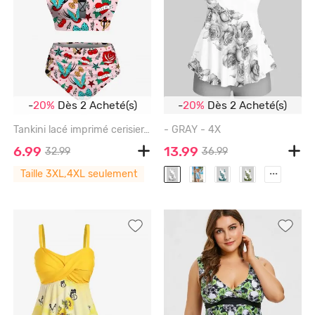
-
20%
Dès 2 Acheté(s)
-
20%
Dès 2 Acheté(s)
Tankini lacé imprimé cerisier, nœud, roses et cœurs (bretelles réglables) - LIGHT PINK - 4X
- GRAY - 4X
6.99
13.99
32.99
36.99
...
Taille 3XL,4XL seulement