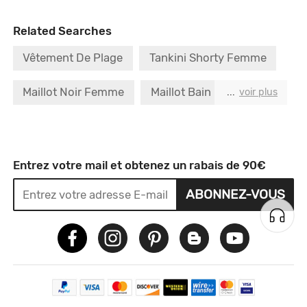
Related Searches
Vêtement De Plage
Tankini Shorty Femme
Maillot Noir Femme
Maillot Bain Une Pièce
...
voir plus
Maillot De Bain De Femme
Maillot Du Bain
Soutien A Gorge
Maillot Bain Noir
Entrez votre mail et obtenez un rabais de 90€
ABONNEZ-VOUS
Short Pour Garçon
Sac à Dos Femme Rose