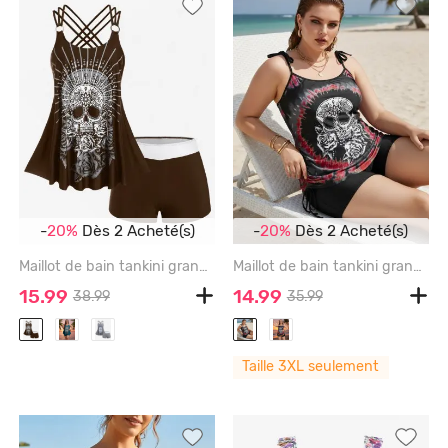
-
20%
Dès 2 Acheté(s)
-
20%
Dès 2 Acheté(s)
Maillot de bain tankini grande taille à imprimé tête de mort et rose, avec anneaux et shorty croisé. - CARAMEL COLOR - 4X | US 26-28
Maillot de bain tankini grande taille à imprimé tie-dye tête de mort et rose, shorty froncé et taille haute. - RED WINE - 3X | US 22-24
15.99
14.99
38.99
35.99
Taille 3XL seulement