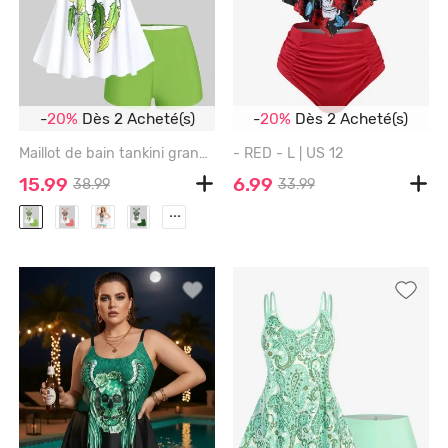
-
20%
Dès 2 Acheté(s)
-
20%
Dès 2 Acheté(s)
Maillot de bain tankini grande taille à imprimé plumes, bretelles croisées dans le dos, shorty - JADE GREEN - 2X | US 18-20
- RED - L | US 12
15.99
6.99
38.99
33.99
...