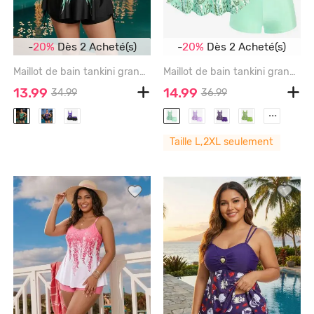
-
20%
Dès 2 Acheté(s)
-
20%
Dès 2 Acheté(s)
Maillot de bain tankini grande taille à imprimé tête de mort et ailes de rose, shorty resserré - GREEN - 1X | US 14-16
Maillot de bain tankini grande taille à imprimé cachemire bohème avec shorty - GREEN - 2X | US 18-20
13.99
14.99
34.99
36.99
...
Taille L,2XL seulement