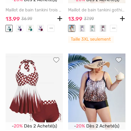
Maillot de bain tankini trois pièces à lacets et imprimé sirène - DEEP GREEN - 1X | US 14-16
Maillot de bain tankini gothique modeste dos nu à imprimé tête de mort et à carreaux grande taille et courbe - LIGHT PINK - 3X
13.99
13.99
36.99
37.99
...
...
Taille 3XL seulement
-
20%
Dès 2 Acheté(s)
-
20%
Dès 2 Acheté(s)