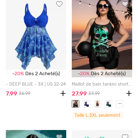
-
20%
Dès 2 Acheté(s)
-
20%
Dès 2 Acheté(s)
- DEEP BLUE - 3X | US 22-24
Maillot de bain tankini shorty grande taille à imprimé tête de mort pailletée (bretelles réglables) - GREEN - L
7.99
27.99
36.99
34.99
...
Taille L,3XL seulement