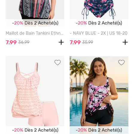
-
20%
Dès 2 Acheté(s)
-
20%
Dès 2 Acheté(s)
Maillot de Bain Tankini Ethnique Imprimé Noué de Grande Taille - MULTI-A - 3X | US 22-24
- NAVY BLUE - 2X | US 18-20
7.99
7.99
36.99
35.99
-
20%
Dès 2 Acheté(s)
-
20%
Dès 2 Acheté(s)