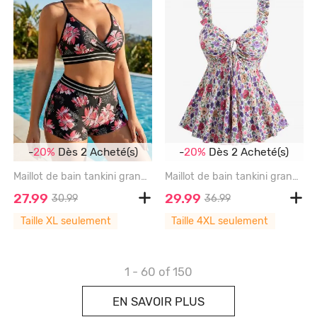
-
20%
Dès 2 Acheté(s)
-
20%
Dès 2 Acheté(s)
Maillot de bain tankini grande taille à imprimé floral tropical et bretelles croisées, style shorty - BLACK - 1XL
Maillot de bain tankini grande taille à imprimé floral coloré et taille cintrée - LIGHT PINK - 4XL
27.99
29.99
30.99
36.99
Taille XL seulement
Taille 4XL seulement
1 - 60
of 150
EN SAVOIR PLUS