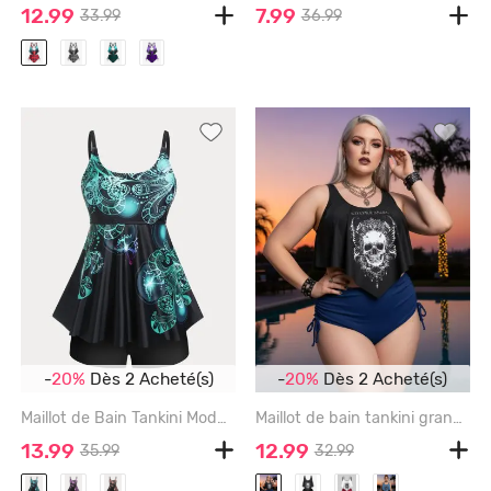
12.99
7.99
33.99
36.99
-
20%
Dès 2 Acheté(s)
-
20%
Dès 2 Acheté(s)
Maillot de Bain Tankini Modeste Grande Taille Rembourré à Motif Papillon - BLACK - 4X
Maillot de bain tankini grande taille et grande taille à imprimé crâne gothique et volants - INDIGO COLOR - 2X
13.99
12.99
35.99
32.99