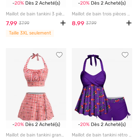
-
20%
Dès 2 Acheté(s)
-
20%
Dès 2 Acheté(s)
Maillot de bain tankini 3 pièces grande taille à imprimé têtes de mort, fleurs et feuilles à carreaux, jupe croisée cintrée - RED - 3X | US 22-24
Maillot de bain trois pièces bikini long rembourré à carreaux grande taille avec nœud papillon - GRAY - 4X | US 26-28
7.99
8.99
37.99
37.99
Taille 3XL seulement
-
20%
Dès 2 Acheté(s)
-
20%
Dès 2 Acheté(s)
Maillot de bain tankini grande taille à carreaux, imprimé nœud papillon, lacets et décolleté dos nu fendu - RED - 2X | US 18-20
Maillot de bain tankini rétro années 50 à imprimé à pois cerises, dos nu, froncé et échancré. - CONCORD - 2X