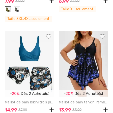
7.99
6.99
35.99
34.99
Taille XL seulement
Taille 3XL,4XL seulement
-
20%
Dès 2 Acheté(s)
-
20%
Dès 2 Acheté(s)
Maillot de bain bikini trois pièces croisé à imprimé tête de mort et rose, grandes tailles et formes généreuses. - MIDNIGHT BLUE - 4X
Maillot de bain tankini rembourré à motif cachemire, grande taille et coupe flatteuse - SKY BLUE - 3X
14.99
13.99
37.99
35.99