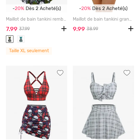
-
20%
Dès 2 Acheté(s)
-
20%
Dès 2 Acheté(s)
Maillot de bain tankini rembourré froncé à imprimé de crânes de roses gothiques grandes tailles - DEEP GREEN - 1X | US 14-16
Maillot de bain tankini grande taille à imprimé fleurs, feuilles et branches, coupe shorty - LIGHT ORANGE - 2X | US 18-20
7.99
9.99
37.99
38.99
Taille XL seulement