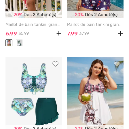
-
20%
Dès 2 Acheté(s)
-
20%
Dès 2 Acheté(s)
Maillot de bain tankini grande taille à imprimé floral ombré et jambes courtes (bretelles réglables) - LIGHT PINK - 2X | US 18-20
Maillot de bain tankini grande taille à imprimé tête de mort, papillon et fleurs, boucle coquillage, jambes croisées (bretelles réglables) - PURPLE - 4X | US 26-28
6.99
7.99
35.99
37.99
-
20%
Dès 2 Acheté(s)
-
20%
Dès 2 Acheté(s)