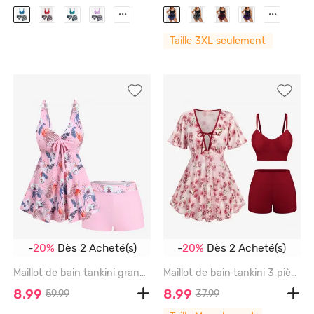
...
...
Taille 3XL seulement
-
20%
Dès 2 Acheté(s)
-
20%
Dès 2 Acheté(s)
Maillot de bain tankini grande taille à imprimé floral tropical et hibiscus, style hawaïen, jambes courtes (bretelles réglables) - LIGHT PINK - 2X | US 18-20
Maillot de bain tankini 3 pièces imprimé fleurs de pêcher ombré, décolleté plongeant et nœud papillon. - DEEP RED - M | US 10
8.99
8.99
59.99
37.99