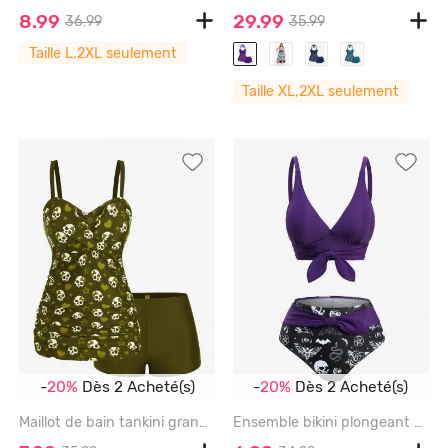
8.99
29.99
36.99
35.99
Taille L,2XL seulement
Taille XL,2XL seulement
-
20%
Dès 2 Acheté(s)
-
20%
Dès 2 Acheté(s)
Maillot de bain tankini grande taille à imprimé tête de mort, nœud papillon, cœur et étoiles, coupe shorty - SEA TURTLE GREEN - 4X | US 26-28
Ensemble bikini plongeant grande taille à imprimé tête de mort, papillon, chauve-souris, serpent et fleurs, avec nœud papillon - PURPLE - 1X | US 14-16