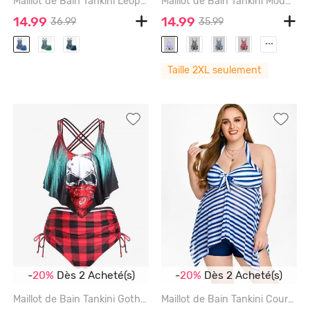
Maillot de Bain Tankini Léopard Imprimé Tordu - DEEP BLUE - 1X | US 14-16
Maillot de Bain Tankini Mouchoir Tournesol Imprimé Superposé de Grande Taille - PURPLE - 2X
14.99
14.99
36.99
35.99
...
Taille 2XL seulement
-
20%
Dès 2 Acheté(s)
-
20%
Dès 2 Acheté(s)
Maillot de Bain Tankini Gothique Superposé Crâne à Bretelle à Volants de Grande Taille - MULTI-A - 2X
Maillot de Bain Tankini Courbe Mouchoir Rayé Courbe de Grande Taille à Col Halter - DEEP BLUE - 4X