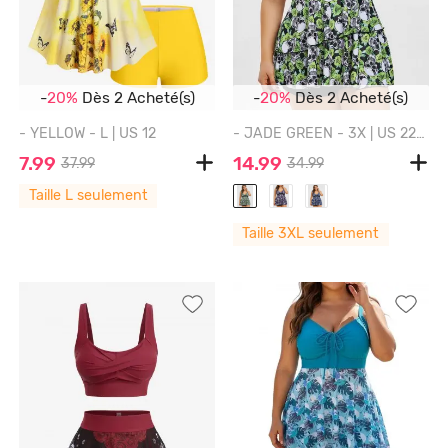
-
20%
Dès 2 Acheté(s)
-
20%
Dès 2 Acheté(s)
- YELLOW - L | US 12
- JADE GREEN - 3X | US 22-24
7.99
14.99
37.99
34.99
Taille L seulement
Taille 3XL seulement