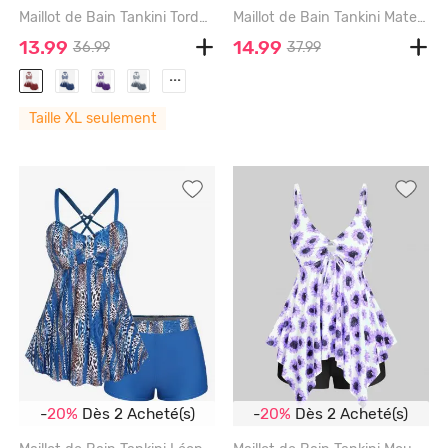
Maillot de Bain Tankini Tordu Plissé à Pois de Grande Taille à Col Halter - DEEP RED - 1X | US 14-16
Maillot de Bain Tankini Matelassé Léopard de Grande Taille - COFFEE - 4X | US 26-28
13.99
14.99
36.99
37.99
...
Taille XL seulement
-
20%
Dès 2 Acheté(s)
-
20%
Dès 2 Acheté(s)