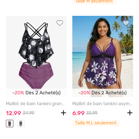
Taille M seulement
-
20%
Dès 2 Acheté(s)
-
20%
Dès 2 Acheté(s)
Maillot de bain tankini grande taille rembourré à rayures imprimées soleil, lune et galaxie - HOT PINK - 4X
Maillot de bain tankini asymétrique grande taille à imprimé floral et jambes nouées (bretelles réglables) - PURPLE - L | US 12
12.99
6.99
34.99
35.99
Taille M,L seulement