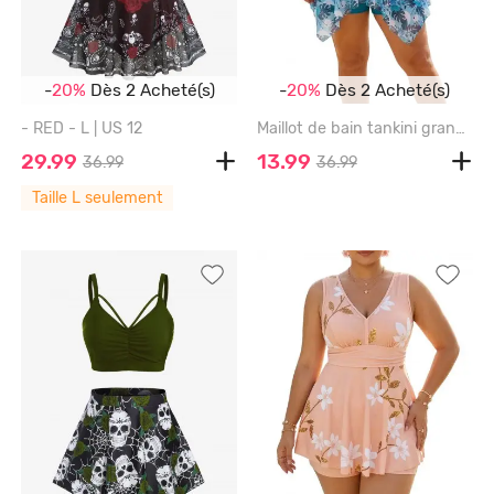
-
20%
Dès 2 Acheté(s)
-
20%
Dès 2 Acheté(s)
- RED - L | US 12
Maillot de bain tankini grande taille à imprimé floral tropical et hibiscus, coupe shorty (bretelles réglables) - PEACOCK BLUE - 3X | US 22-24
29.99
13.99
36.99
36.99
Taille L seulement