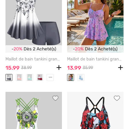
-
20%
Dès 2 Acheté(s)
-
20%
Dès 2 Acheté(s)
Maillot de bain tankini grande taille et à imprimé floral ombré croisé, coupe modeste - GRAY - 2X
Maillot de bain tankini grande taille à imprimé floral et feuilles froncées, jambes courtes. - LIGHT PURPLE - 2X | US 18-20
15.99
13.99
38.99
35.99
...