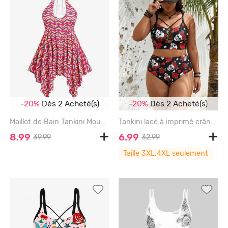
-
20%
Dès 2 Acheté(s)
-
20%
Dès 2 Acheté(s)
Maillot de Bain Tankini Mouchoir Matelassé Croisée Cœur Imprimé sans Dos de Grande Taille - RED - 3X | US 22-24
Tankini lacé à imprimé crâne, rose, fleur, feuille et cœur (bretelles ajustables) - BLACK - 4X
8.99
6.99
39.99
32.99
Taille 3XL,4XL seulement