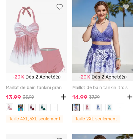
-
20%
Dès 2 Acheté(s)
-
20%
Dès 2 Acheté(s)
Maillot de bain tankini grande taille, dos nu, taille empire, shorty couvrant, style dos nu et dos nageur. - LIGHT PINK - 5X
Maillot de bain tankini trois pièces grande taille à imprimé ethnique ombré, rembourré et à anneaux en O. - DEEP BLUE - 2X | US 18-20
13.99
14.99
35.99
37.99
...
...
Taille 4XL,5XL seulement
Taille 2XL seulement