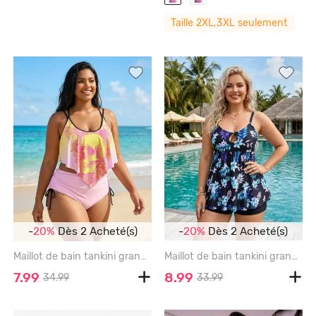
Taille 2XL,3XL seulement
-
20%
Dès 2 Acheté(s)
-
20%
Dès 2 Acheté(s)
Maillot de bain tankini grande taille à imprimé tête de mort et tournesol, ourlet péplum croisé et ceinture cintrée - LIGHT PINK - 2X | US 18-20
Maillot de bain tankini grande taille à imprimé floral ombré et décolleté en V, échancré. - BLACK - 1X | US 14-16
7.99
8.99
34.99
33.99