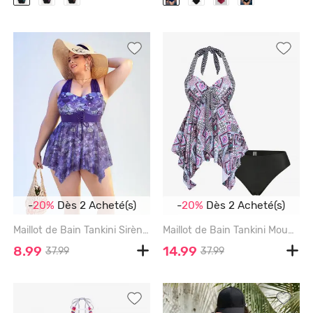
-
20%
Dès 2 Acheté(s)
-
20%
Dès 2 Acheté(s)
Maillot de Bain Tankini Sirène Imprimée à Bretelle Croisée en Treillis de Grande Taille à Volants - SKY BLUE - L | US 12
Maillot de Bain Tankini Mouchoir Découpé Géométrique avec Nœud Papillon de Grande Taille à Col Halter - MULTI - 2X | US 18-20
8.99
14.99
37.99
37.99