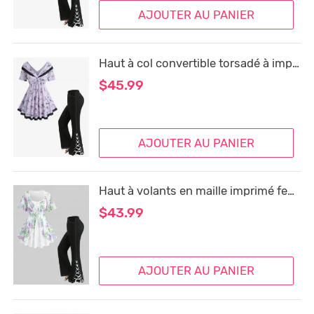
AJOUTER AU PANIER
Haut à col convertible torsadé à imprimé floral et pantalon évasé à poches et surpiqûres à lacets fendus, tenue grande taille
$45.99
AJOUTER AU PANIER
Haut à volants en maille imprimé feuilles et fleurs, pantalon évasé à poches et œillets fendus, tenue grande taille
$43.99
AJOUTER AU PANIER