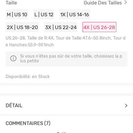
Taille
Guide Des Tailles
M | US 10
L | US 12
1X | US 14-16
2X | US 18-20
3X | US 22-24
4X | US 26-28
US:26~28, Taille de R:4X, Tour de Taille:47.6~50.8inch, Tour d
e Hanches:55.9~59.1inch
Si vous n'êtes pas sûr de votre taille, choisissez la p
lus petite
Disponibilité: en Stock
DÉTAIL
COMMENTAIRES (7)