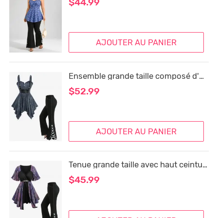
$44.99
AJOUTER AU PANIER
Ensemble grande taille composé d'un haut à fermeture éclair imprimé de roses ombrées et d'un pantalon évasé à lacets fendus et surpiqûres apparentes.
$52.99
AJOUTER AU PANIER
Tenue grande taille avec haut ceinturé en jacquard ombré tie-dye et pantalon évasé à poches fendues et lacets
$45.99