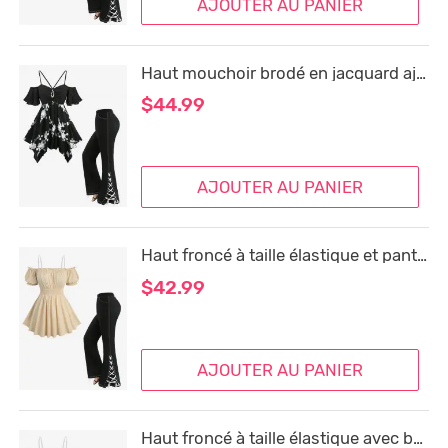
AJOUTER AU PANIER
Haut mouchoir brodé en jacquard ajouré en pointelle et pantalon évasé à lacets fendus et surpiqûres, tenue grande taille
$44.99
AJOUTER AU PANIER
Haut froncé à taille élastique et pantalon évasé à poches et surpiqûres à lacets fendus, tenue grande taille
$42.99
AJOUTER AU PANIER
Haut froncé à taille élastique avec bretelles amovibles et poches fendues à lacets, pantalon évasé, tenue grande taille