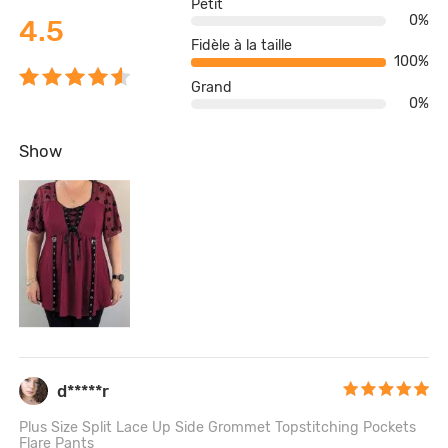
Petit
0%
4.5
Fidèle à la taille
100%
Grand
0%
Show
d*****r
Plus Size Split Lace Up Side Grommet Topstitching Pockets
Flare Pants