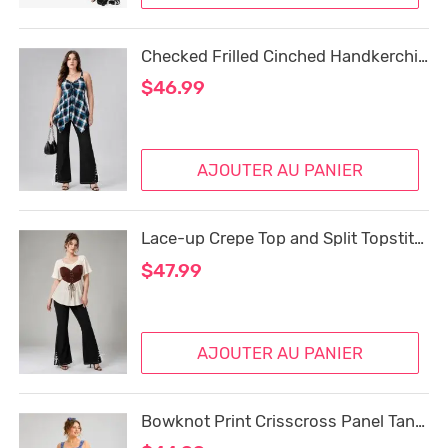
Checked Frilled Cinched Handkerchief Hem Top and Lace Up Split Flare Pants Plus Size Outfit
$46.99
AJOUTER AU PANIER
Lace-up Crepe Top and Split Topstitching Pockets Flare Pants Plus Size Outfit
$47.99
AJOUTER AU PANIER
Bowknot Print Crisscross Panel Tank Top and Split Lace Up Side Topstitching Flare Pants Plus Size Outfit