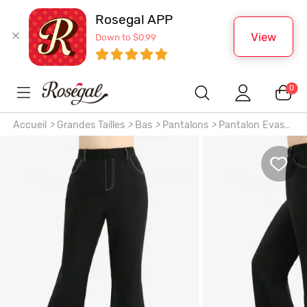
Rosegal APP
View
Down to $0.99
0
Accueil
>
Grandes Tailles
>
Bas
>
Pantalons
>
Pantalon Evasé
Fente Latérale avec Poche à Œillet de Grande Taille à Lacets