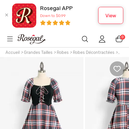
Rosegal APP
View
Down to $0.99
0
Accueil
>
Grandes Tailles
>
Robes
>
Robes Décontractées
>
Robe à Carreaux avec Manches Raglan et Lacets Grande-
Taille