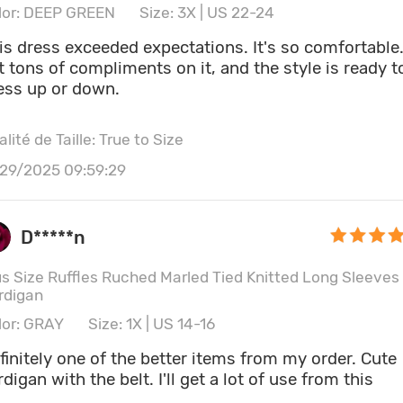
lor: DEEP GREEN
Size: 3X | US 22-24
 dress exceeded expectations. It's so comfortable. I
t tons of compliments on it, and the style is ready t
ess up or down.
lité de Taille: True to Size
/29/2025 09:59:29
D*****n
us Size Ruffles Ruched Marled Tied Knitted Long Sleeves
rdigan
lor: GRAY
Size: 1X | US 14-16
finitely one of the better items from my order. Cute
rdigan with the belt. I'll get a lot of use from this