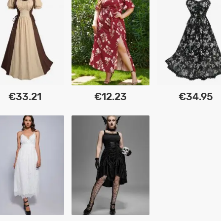
€33.21
€12.23
€34.95