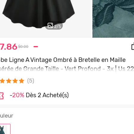
2
/
5
7.86
$0.00
be Ligne A Vintage Ombré à Bretelle en Maille
sérée de Grande Taille - Vert Profond - 3x | Us 2
4
(5)
-
20%
Dès 2 Acheté(s)
uleur