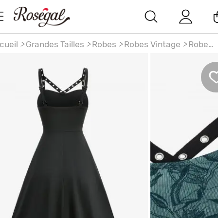
cueil
>
Grandes Tailles
>
Robes
>
Robes Vintage
>
Robe
gne A Vintage Ombré à Bretelle en Maille Insérée de Gra
lle