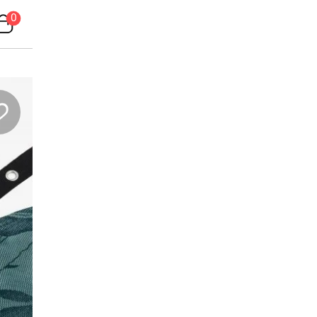
0
nde