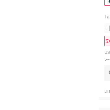
Ta
L 
3
US
5~
Di