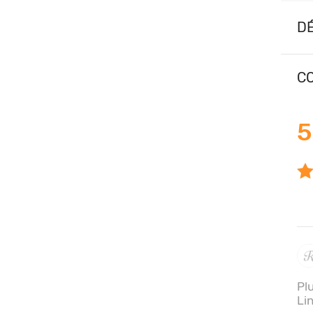
DÉ
CO
5
Pl
Li