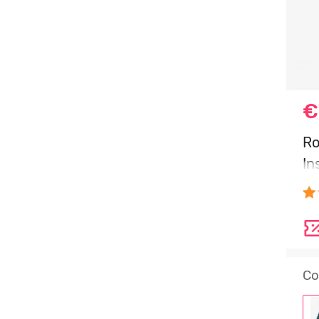
€
Ro
In
2
Co