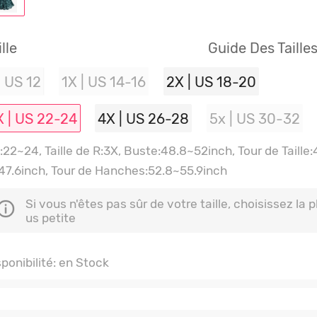
ille
Guide Des Taille
| US 12
1X | US 14-16
2X | US 18-20
X | US 22-24
4X | US 26-28
5x | US 30-32
:22~24, Taille de R:3X, Buste:48.8~52inch, Tour de Taille:
47.6inch, Tour de Hanches:52.8~55.9inch
Si vous n'êtes pas sûr de votre taille, choisissez la p
us petite
sponibilité: en Stock