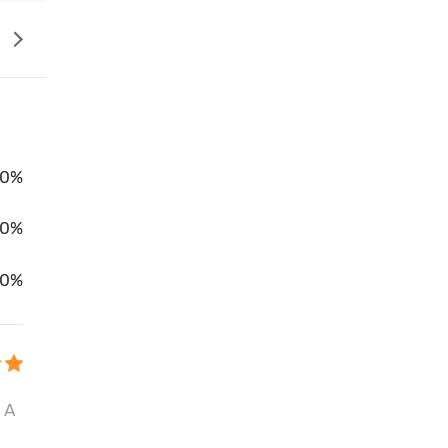
0%
00%
0%
 A