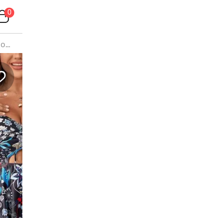
0
lot
lle