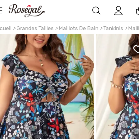
cueil
>
Grandes Tailles
>
Maillots De Bain
>
Tankinis
>
Mail
 Bain Tankini Ajouré Feuille Fleur Imprimées de Grande Tai