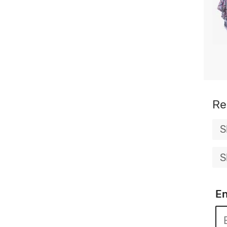
Re
S
S
En