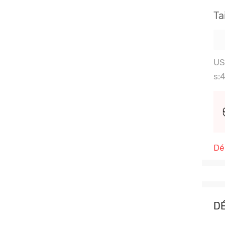
Ta
US
s:
Dé
DÉ