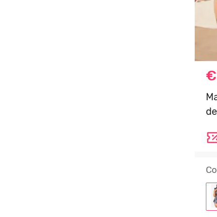
€
Ma
de
Co