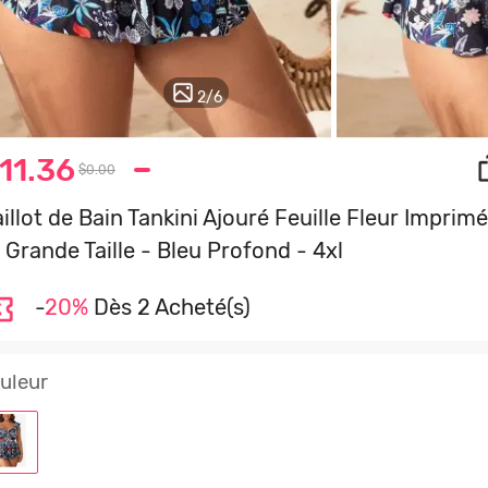
2
/
6
11.36
$0.00
illot de Bain Tankini Ajouré Feuille Fleur Imprim
 Grande Taille - Bleu Profond - 4xl
-
20%
Dès 2 Acheté(s)
uleur