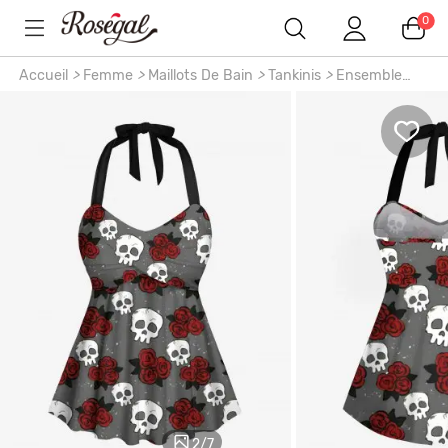
0
Accueil
>
Femme
>
Maillots De Bain
>
Tankinis
>
Ensemble
tankini dos nu et haut grande taille assorti, imprimé tête de
mort, rose, fleur, galaxie, hawaïen, torsadé, dos nu
2
/
7