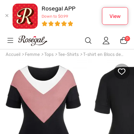
Rosegal APP
View
Down to $0.99
0
Accueil
>
Femme
>
Tops
>
Tee-Shirts
>
T-shirt en Blocs de
Couleurs à Manches Raglan à Chevron de Grande Taille