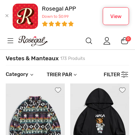
Rosegal APP
View
Down to $0.99
0
Vestes & Manteaux
173 Produits
Category
TRIER PAR
FILTER