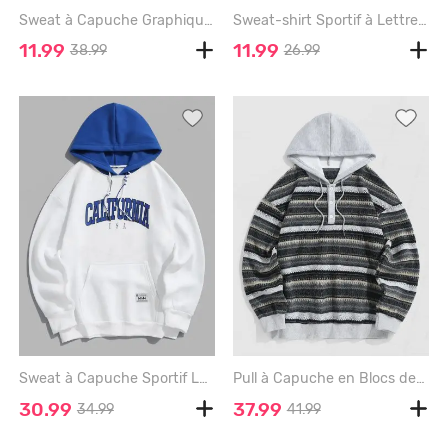
Sweat à Capuche Graphique en Blocs de Couleurs - LIGHT COFFEE - M
Sweat-shirt Sportif à Lettre ALASKA MOUNTAIN VALLEY et Aigle Brillant Graphique Encolure en V - DEEP GREEN - M
11.99
11.99
38.99
26.99
Sweat à Capuche Sportif Lettre CALIFORNIA en Blocs de Couleurs - WHITE - XXL
Pull à Capuche en Blocs de Couleurs Jointif en Maille - DARK GRAY - XXL
30.99
37.99
34.99
41.99