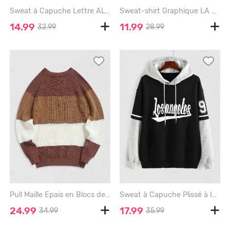
Sweat à Capuche Lettre ALASKA de Poche Kangourou - BLACK - S
Sweat-shirt Graphique LA Ours de Dessin Animé - WHITE - XXL
14.99
11.99
32.99
28.99
Pull Maille Epais en Blocs de Couleurs - COFFEE - XXL
Sweat à Capuche Plissé à Imprimé Los Angeles en Blocs de Couleurs de Style Blokecore - BLACK - S
24.99
17.99
34.99
35.99