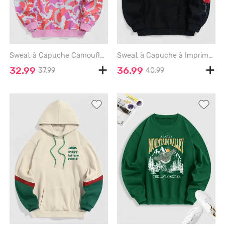
Sweat à Capuche Camouflage Brodé à Doublure en Laine - LIGHT PINK - L
Sweat à Capuche à Imprimé Rose à Doublure en Laine - BLACK - XXL
32.99
36.99
37.99
40.99