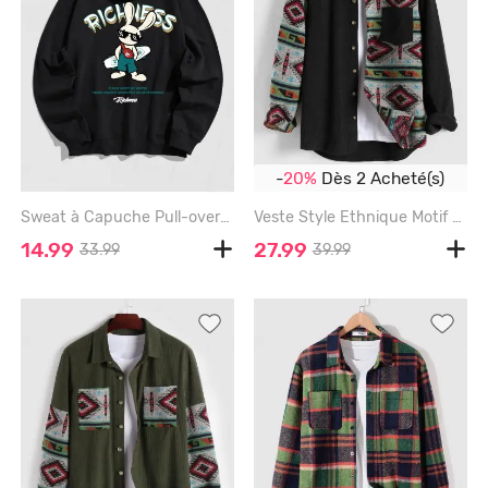
-
20%
Dès 2 Acheté(s)
Sweat à Capuche Pull-over avec Lettre "RICHNESS " - BLACK - 2XL
Veste Style Ethnique Motif Géométrique en Velours Côtelé - BLACK - M
14.99
27.99
33.99
39.99