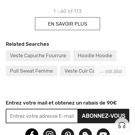
1 - 60
of 173
EN SAVOIR PLUS
Related Searches
Veste Capuche Fourrure
Hoodie Hoodie
Pull Sweat Femme
Veste Cuir Capuche
...
voir plus
Veste Blazer Noir
Blouson Veste Noir
Veste 1 2 Zip
Veste Capuche Kaki
Entrez votre mail et obtenez un rabais de 90€
ABONNEZ-VOUS
Sweat à Capuche Design
Pull Homme Ras Du Cou