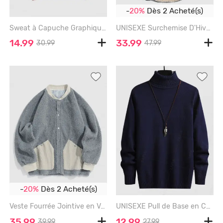
-
20%
Dès 2 Acheté(s)
Sweat à Capuche Graphique Caractère de Dragon Chinois à Doublure en Laine - RED - XL
UNISEXE Surchemise D'Hiver en Imitation Peau de Mouton - BLACK - XXL
14.99
33.99
30.99
47.99
-
20%
Dès 2 Acheté(s)
Veste Fourrée Jointive en Velours Côtelé avec Poche - DARK GRAY - L
UNISEXE Pull de Base en Couleur Unie Chaud Pour Hiver Respectueux de Peau Maille - DEEP BLUE - XS
35.99
12.99
39.99
27.99