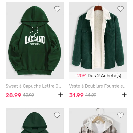
-
20%
Dès 2 Acheté(s)
Sweat à Capuche Lettre OAKLAND Brodée en Laine Doublé - DEEP GREEN - S
Veste à Doublure Fourrée en Velours Côtelé Design avec Double Poches - DEEP GREEN - S
28.99
31.99
40.99
44.99