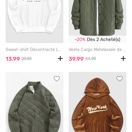
-
20%
Dès 2 Acheté(s)
Sweat-shirt Décontracté Lettre BROOKLYN - WHITE - XL
Veste Cargo Matelassée de Couleur Unie avec Poches à Rabat et Boutons de Pression pour Hommes - GREEN - XXL
13.99
39.99
29.99
44.99