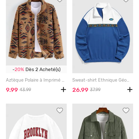
-
20%
Dès 2 Acheté(s)
Aztèque Polaire à Imprimé Géométrique Style Ethnique - COFFEE - M
Sweat-shirt Ethnique Géométrique Imprimé en Blocs de Couleurs à 1 / 4 Zip - BLUE - XL
9.99
26.99
43.99
37.99