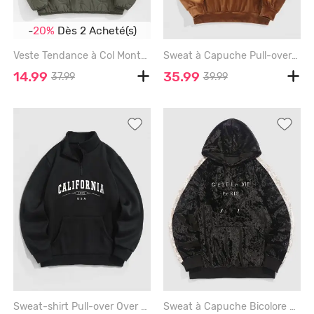
-
20%
Dès 2 Acheté(s)
Veste Tendance à Col Montant de Couleur Unie à Manches Longues et Fermeture Éclair - GREEN - XXL
Sweat à Capuche Pull-over Brodé Fourré avec Poche Kangourou en Laine - COFFEE - XL
14.99
35.99
37.99
39.99
Sweat-shirt Pull-over Over Over Over Over Over Over Over Over Over Over Over Over Over Over Over Over Over Bracelet Bracelet Bracelet Bracelet Jonc avec Poche en Avant Doublure de Lettre Graphique Imprimé à Col Montant - BLACK - XXL
Sweat à Capuche Bicolore Lettre C Brodée en Laine avec Poche Kangourou pour Homme - BLACK - XL