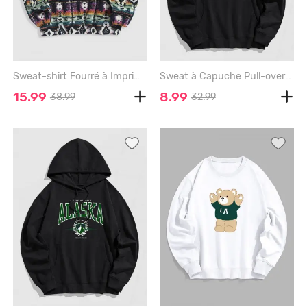
Sweat-shirt Fourré à Imprimé Ethnique Aztèque - MULTI - M
Sweat à Capuche Pull-over Streetwear Motif de Lettre et D'Ours - BLACK - S
15.99
8.99
38.99
32.99