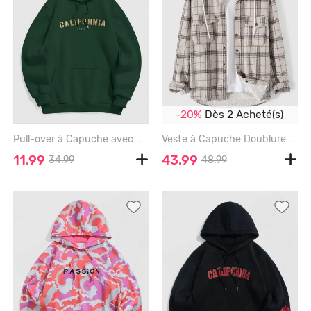
-
20%
Dès 2 Acheté(s)
Pull-over à Capuche avec Doublure en Toison Chandail Ombré - DEEP GREEN - XL
Veste à Capuche Doublure Fourrée Design avec Double Poche en Laine - MULTI-A - 2XL
11.99
43.99
34.99
48.99