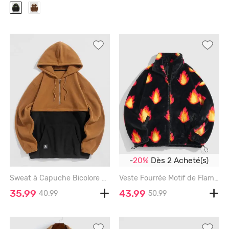
-
20%
Dès 2 Acheté(s)
Sweat à Capuche Bicolore à Demi-Zip en Polaire - COFFEE - L
Veste Fourrée Motif de Flamme en Fausse Fourrure - BLACK - S
35.99
43.99
40.99
50.99