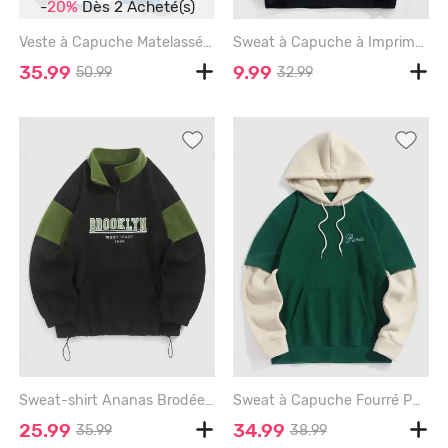
-
20%
Dès 2 Acheté(s)
Veste à Capuche Matelassé Ours Dessin Animé Brodé en Blocs de Couleurs - WHITE - XXL
Sweat à Capuche à Imprimé Chien Animal de Dessin Animé Streetwear - BLACK - L
35.99
9.99
50.99
32.99
Sweat-shirt Ananas Brodée en Blocs de Couleurs à 1 / 4 Zip Legging - BLACK - M
Sweat à Capuche Fourré Paris Brodé en Deux Couleurs en Laine - GREEN - XL
25.99
34.99
35.99
38.99