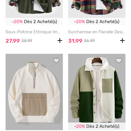
-
20%
Dès 2 Acheté(s)
-
20%
Dès 2 Acheté(s)
Sous-Poitrine Ethnique Imprimé en Velours Côtelé - DEEP GREEN - XXL
Surchemise en Flanelle Design Carreaux avec Double Poches - DEEP GREEN - XXL
27.99
31.99
38.99
36.99
-
20%
Dès 2 Acheté(s)