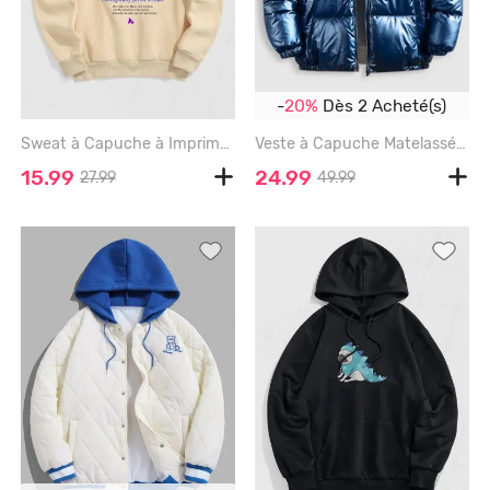
-
20%
Dès 2 Acheté(s)
Sweat à Capuche à Imprimé Lettre Flamme Papillon en Laine - LIGHT COFFEE - S
Veste à Capuche Matelassée Zippée en Couleur Métallisée - DEEP BLUE - S
15.99
24.99
27.99
49.99