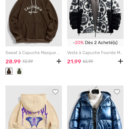
-
20%
Dès 2 Acheté(s)
Sweat à Capuche Masque Lettre Brodée Graphique en Laine - MULTI - XL
Veste à Capuche Fourrée Motif de Cachemire en Tissu Duveteux - WHITE - XL
28.99
21.99
40.99
65.99