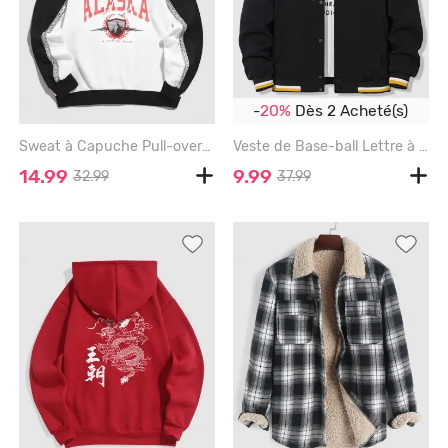
-
20%
Dès 2 Acheté(s)
Sweat à Capuche Pull-over Over Over Camouflage à Doublure en Jacquard et Badge - BLACK - XL
Veste de Base-ball Lettre à Doublure en Laine - BLACK - S
14.99
9.99
32.99
37.99