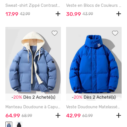
Sweat-shirt Zippé Contrasté en Blocs de Couleurs à Passepoil - MULTI-B - XXL
Veste en Blocs de Couleurs avec Poche en Avant Design en Laine - GREEN - XL
17.99
30.99
42.99
43.99
-
20%
Dès 2 Acheté(s)
-
20%
Dès 2 Acheté(s)
Manteau Doudoune à Capuche Matelassé en Blocs de Couleurs Zippé avec Poches - BLUE - 2XL
Veste Doudoune Matelassée à Imprimé Lettre à Col Détachable - BLUE - XL
64.99
42.99
68.99
60.99