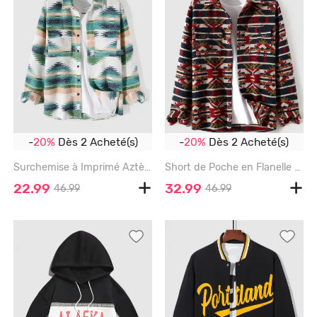
-
20%
Dès 2 Acheté(s)
-
20%
Dès 2 Acheté(s)
Surchemise à Imprimé Aztèque Ethnique 3D avec Poches à Rabat - DARK TURQUOISE - XL
Short de Poche en Flanelle à Imprimé Aztèque Ethnique - RED - XXL
22.99
32.99
46.99
46.99