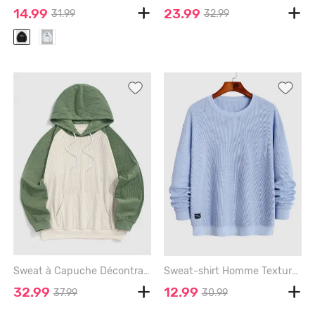
14.99
23.99
31.99
32.99
Sweat à Capuche Décontracté en Blocs de Couleurs avec Poche en Avant à Manches Raglan en Velours Côtelé - DEEP GREEN - S
Sweat-shirt Homme Texturé Côtelé en Couleur Solide à Col Ras du Cou - LIGHT BLUE - XL
32.99
12.99
37.99
30.99