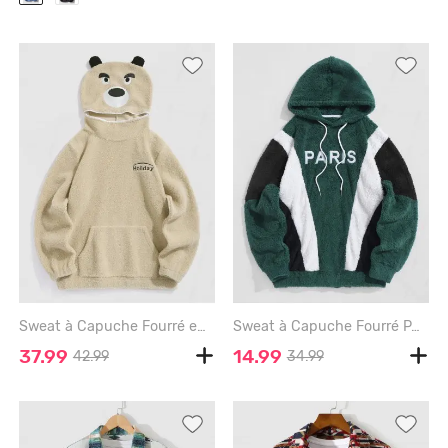
Sweat à Capuche Fourré en Forme D'Ours Dessin Animé en Fausse Fourrure - LIGHT COFFEE - S
Sweat à Capuche Fourré PARIS Brodé - DEEP GREEN - XXL
37.99
14.99
42.99
34.99