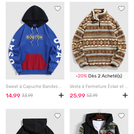
-
20%
Dès 2 Acheté(s)
Sweat à Capuche Bandes de Couleur Unie Unie Unie Unie Unie Unie Tricotée en Laine - BLUE - L
Veste à Fermeture Éclair et à Imprimé Aztèque Style Ethnique - COFFEE - XXL
14.99
25.99
33.99
53.99