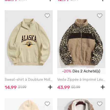
-
20%
Dès 2 Acheté(s)
Sweat-shirt à Doublure Molletonnée avec Poche Poitrine Vintage à 1 / 4 Zip en Avant - LIGHT COFFEE - M
Veste Zippée à Imprimé Léopard en Fausse Fourrure en Velours D'Agneau - COFFEE - M
14.99
43.99
31.99
50.99